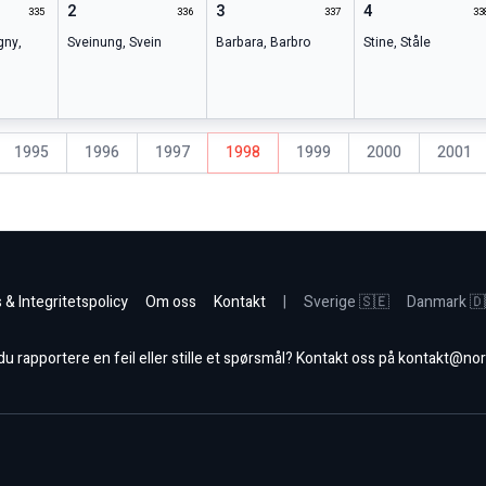
2
3
4
335
336
337
33
gny
,
Sveinung
,
Svein
Barbara
,
Barbro
Stine
,
Ståle
1995
1996
1997
1998
1999
2000
2001
 & Integritetspolicy
Om oss
Kontakt
|
Sverige 🇸🇪
Danmark 🇩
 rapportere en feil eller stille et spørsmål? Kontakt oss på
kontakt@nor