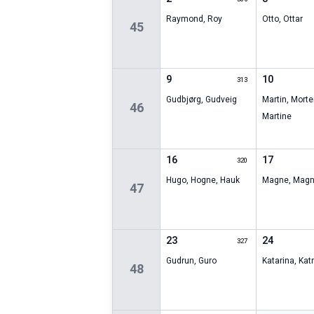
Raymond
,
Roy
Otto
,
Ottar
45
9
10
313
Gudbjørg
,
Gudveig
Martin
,
Morte
46
Martine
16
17
320
Hugo
,
Hogne
,
Hauk
Magne
,
Magn
47
23
24
327
Gudrun
,
Guro
Katarina
,
Kat
48