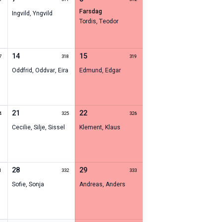
farsdag
Ingvild
,
Yngvild
Tordis
,
Teodor
14
15
7
318
319
y
Oddfrid
,
Oddvar
,
Eira
Edmund
,
Edgar
21
22
4
325
326
Cecilie
,
Silje
,
Sissel
Klement
,
Klaus
28
29
1
332
333
Sofie
,
Sonja
Andreas
,
Anders