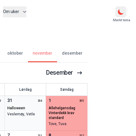
Om uker
Mørkt tema
oktober
november
desember
Desember
Lørdag
Søndag
31
1
3
304
305
halloween
allehelgensdag
vinterdekk krav
Veslemøy
,
Vetle
standard
Tove
,
Tuva
7
8
0
311
312