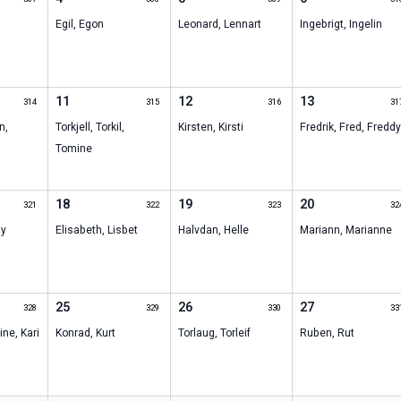
Egil
,
Egon
Leonard
,
Lennart
Ingebrigt
,
Ingelin
11
12
13
314
315
316
31
n
,
Torkjell
,
Torkil
,
Kirsten
,
Kirsti
Fredrik
,
Fred
,
Fredd
Tomine
18
19
20
321
322
323
32
y
Elisabeth
,
Lisbet
Halvdan
,
Helle
Mariann
,
Marianne
25
26
27
328
329
330
33
rine
,
Kari
Konrad
,
Kurt
Torlaug
,
Torleif
Ruben
,
Rut