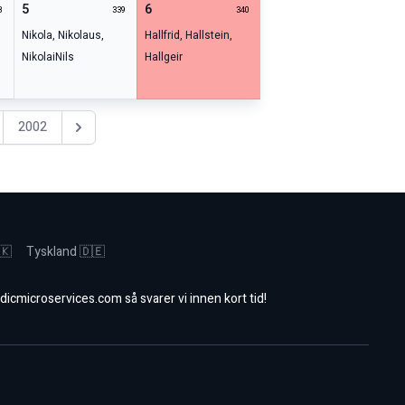
5
6
8
339
340
Nikola
,
Nikolaus
,
Hallfrid
,
Hallstein
,
Nikolai
Nils
Hallgeir
2002
Nästa år
🇰
Tyskland 🇩🇪
dicmicroservices.com
så svarer vi innen kort tid!