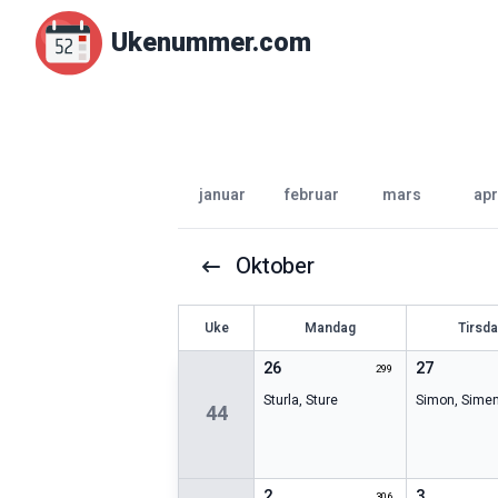
Ukenummer.com
januar
februar
mars
apr
Oktober
U
ke
Mandag
Tirsd
26
27
299
Sturla
,
Sture
Simon
,
Sime
44
2
3
306