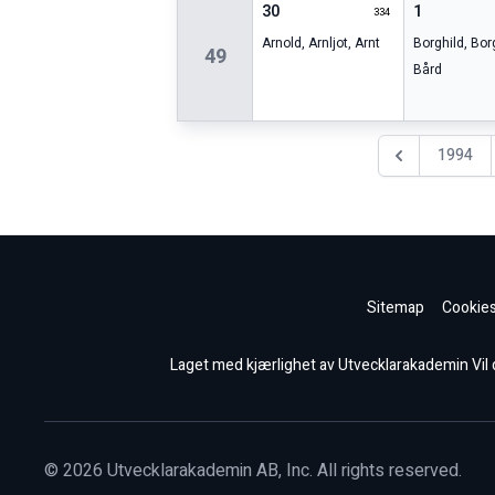
30
1
334
Arnold
,
Arnljot
,
Arnt
Borghild
,
Bor
49
Bård
1994
Föregående år
Sitemap
Cookies
Laget med kjærlighet av Utvecklarakademin Vil du
©
2026
Utvecklarakademin AB, Inc. All rights reserved.