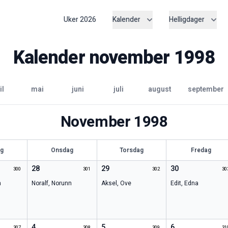
Uker
2026
Kalender
Helligdager
Kalender
november
1998
il
mai
juni
juli
august
september
November
1998
ag
Onsdag
Torsdag
Fredag
28
29
30
300
301
302
30
n
Noralf
,
Norunn
Aksel
,
Ove
Edit
,
Edna
4
5
6
307
308
309
31