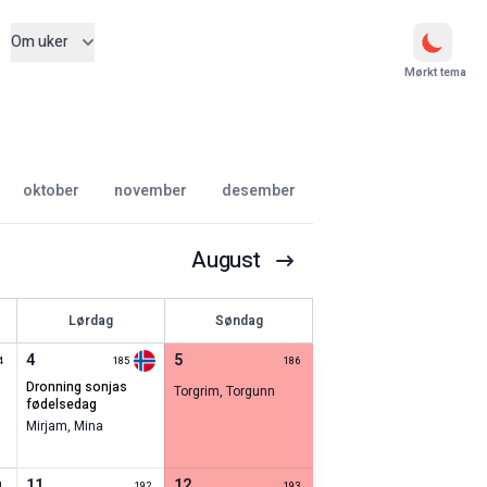
Om uker
Mørkt tema
oktober
november
desember
August
Lørdag
Søndag
4
5
4
185
186
dronning sonjas
Torgrim
,
Torgunn
fødelsedag
Mirjam
,
Mina
11
12
1
192
193