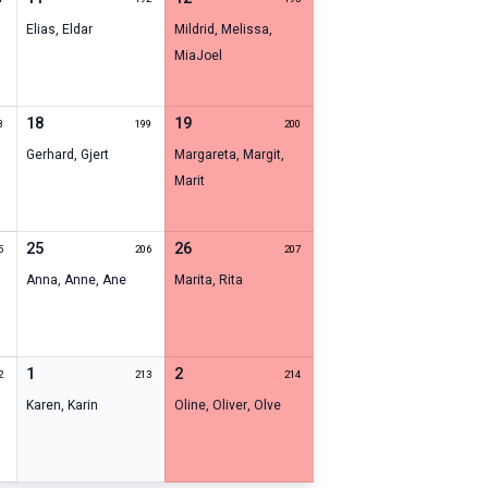
Elias
,
Eldar
Mildrid
,
Melissa
,
Mia
Joel
18
19
8
199
200
Gerhard
,
Gjert
Margareta
,
Margit
,
Marit
25
26
5
206
207
Anna
,
Anne
,
Ane
Marita
,
Rita
1
2
2
213
214
Karen
,
Karin
Oline
,
Oliver
,
Olve