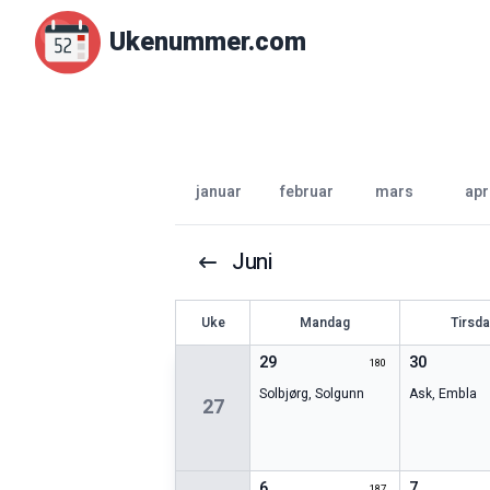
Ukenummer.com
januar
februar
mars
apr
Juni
U
ke
Mandag
Tirsd
29
30
180
Solbjørg
,
Solgunn
Ask
,
Embla
27
6
7
187