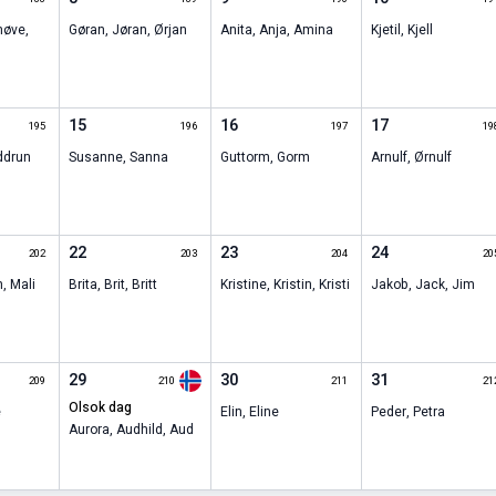
nøve
,
Gøran
,
Jøran
,
Ørjan
Anita
,
Anja
,
Amina
Kjetil
,
Kjell
15
16
17
195
196
197
19
ddrun
Susanne
,
Sanna
Guttorm
,
Gorm
Arnulf
,
Ørnulf
22
23
24
202
203
204
20
n
,
Mali
Brita
,
Brit
,
Britt
Kristine
,
Kristin
,
Kristi
Jakob
,
Jack
,
Jim
29
30
31
209
210
211
21
olsok dag
e
Elin
,
Eline
Peder
,
Petra
Aurora
,
Audhild
,
Aud