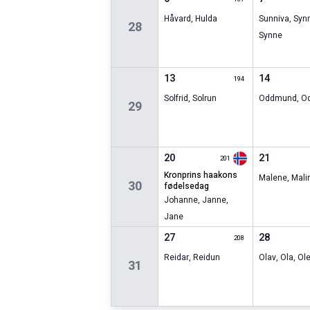
Håvard
,
Hulda
Sunniva
,
Syn
28
Synne
13
14
194
Solfrid
,
Solrun
Oddmund
,
O
29
20
21
201
kronprins haakons
Malene
,
Mali
30
fødelsedag
Johanne
,
Janne
,
Jane
27
28
208
Reidar
,
Reidun
Olav
,
Ola
,
Ol
31