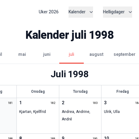
Uker
2026
Kalender
Helligdager
Kalender
juli
1998
il
mai
juni
juli
august
september
Juli
1998
ag
Onsdag
Torsdag
Fredag
1
2
3
181
182
183
18
Kjartan
,
Kjellfrid
Andrea
,
Andrine
,
Ulrik
,
Ulla
André
8
9
10
188
189
190
19