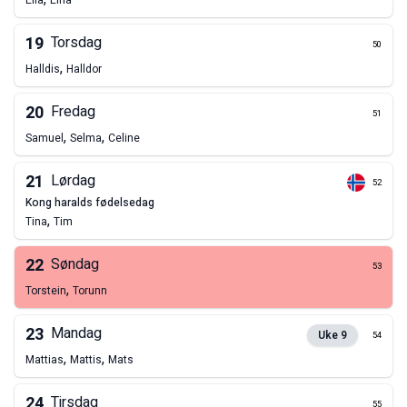
Ella
Elna
19
Torsdag
50
,
Halldis
Halldor
20
Fredag
51
,
,
Samuel
Selma
Celine
21
Lørdag
52
kong haralds fødelsedag
,
Tina
Tim
22
Søndag
53
,
Torstein
Torunn
23
Mandag
Uke
9
54
,
,
Mattias
Mattis
Mats
24
Tirsdag
55