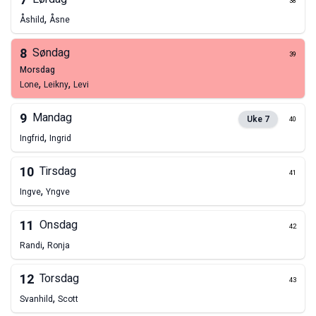
7
38
,
Åshild
Åsne
8
Søndag
39
morsdag
,
,
Lone
Leikny
Levi
9
Mandag
Uke
7
40
,
Ingfrid
Ingrid
10
Tirsdag
41
,
Ingve
Yngve
11
Onsdag
42
,
Randi
Ronja
12
Torsdag
43
,
Svanhild
Scott