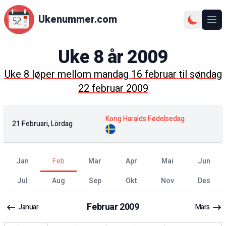
Ukenummer.com
Ope
Uke
8
år
2009
Uke
8
løper mellom
mandag 16 februar
til
søndag
22 februar 2009
Kong Haralds Fødelsedag
21 Februari, Lördag
jan
feb
mar
apr
mai
jun
jul
aug
sep
okt
nov
des
Februar
2009
Januar
Mars