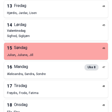
13
Fredag
44
,
,
Hjørdis
Jardar
Lisen
14
Lørdag
45
valentinsdag
,
Sigfred
Sigbjørn
15
Søndag
46
,
,
Julian
Juliane
Jill
16
Mandag
Uke
8
47
,
,
Aleksandra
Sandra
Sondre
17
Tirsdag
48
,
,
Frøydis
Frode
Fatima
18
Onsdag
49
,