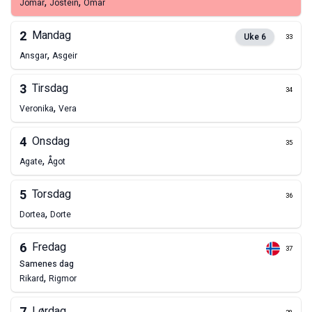
,
,
Jomar
Jostein
Omar
2
Mandag
Uke
6
33
,
Ansgar
Asgeir
3
Tirsdag
34
,
Veronika
Vera
4
Onsdag
35
,
Agate
Ågot
5
Torsdag
36
,
Dortea
Dorte
6
Fredag
37
samenes dag
,
Rikard
Rigmor
Lørdag