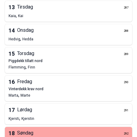
13
Tirsdag
287
,
Kaia
Kai
14
Onsdag
288
,
Hedvig
Hedda
15
Torsdag
289
piggdekk tillatt nord
,
Flemming
Finn
16
Fredag
290
vinterdekk krav nord
,
Marta
Marte
17
Lørdag
291
,
Kjersti
Kjerstin
18
Søndag
292