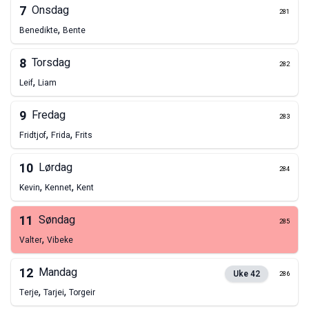
7
Onsdag
281
,
Benedikte
Bente
8
Torsdag
282
,
Leif
Liam
9
Fredag
283
,
,
Fridtjof
Frida
Frits
10
Lørdag
284
,
,
Kevin
Kennet
Kent
11
Søndag
285
,
Valter
Vibeke
12
Mandag
Uke
42
286
,
,
Terje
Tarjei
Torgeir