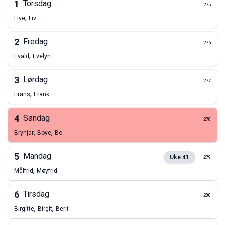
1
Torsdag
275
,
Live
Liv
2
Fredag
276
,
Evald
Evelyn
3
Lørdag
277
,
Frans
Frank
4
Søndag
278
,
,
Brynjar
Boye
Bo
5
Mandag
Uke
41
279
,
Målfrid
Møyfrid
6
Tirsdag
280
,
,
Birgitte
Birgit
Berit