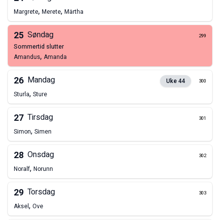
,
,
Margrete
Merete
Märtha
25
Søndag
299
sommertid slutter
,
Amandus
Amanda
26
Mandag
Uke
44
300
,
Sturla
Sture
27
Tirsdag
301
,
Simon
Simen
28
Onsdag
302
,
Noralf
Norunn
29
Torsdag
303
,
Aksel
Ove