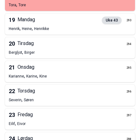
,
Tora
Tore
19
Mandag
Uke
43
293
,
,
Henrik
Heine
Henrikke
20
Tirsdag
294
,
Bergljot
Birger
21
Onsdag
295
,
,
Karianne
Karine
Kine
22
Torsdag
296
,
Severin
Søren
23
Fredag
297
,
Eilif
Eivor
24
Lørdag
298